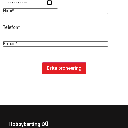
Nimi*
Telefon*
E-mail*
Hobbykarting OÜ